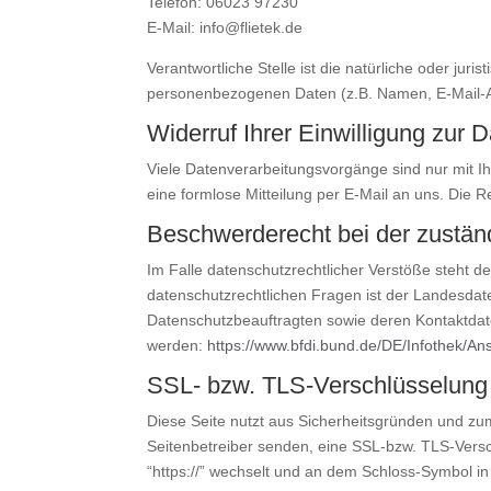
Telefon: 06023 97230
E-Mail: info@flietek.de
Verantwortliche Stelle ist die natürliche oder ju
personenbezogenen Daten (z.B. Namen, E-Mail-Ad
Widerruf Ihrer Einwilligung zur 
Viele Datenverarbeitungsvorgänge sind nur mit Ihre
eine formlose Mitteilung per E-Mail an uns. Die 
Beschwerderecht bei der zustän
Im Falle datenschutzrechtlicher Verstöße steht 
datenschutzrechtlichen Fragen ist der Landesdat
Datenschutzbeauftragten sowie deren Kontaktd
werden:
https://www.bfdi.bund.de/DE/Infothek/Ans
SSL- bzw. TLS-Verschlüsselung
Diese Seite nutzt aus Sicherheitsgründen und zum
Seitenbetreiber senden, eine SSL-bzw. TLS-Versch
“https://” wechselt und an dem Schloss-Symbol in 